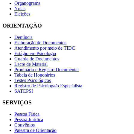
Organograma
Notas
Eleições
ORIENTAÇÃO
Denúncia
Elaboração de Documentos
Atendimento por meio de TIDC
Estágio em Psicologia
Guarda de Documentos
Lacre de Material
Prontuário e Registro Documental
Tabela de Honorários
Testes Psicológicos
Registro de Psicóloga/o Especialista
SATEPSI
SERVIÇOS
Pessoa Física
Pessoa Jurídica
Convênios
Palestra de Orientação