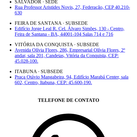
SALVADOR · SEDE
Rua Professor Aristides Novis, 27, Federação, CEP 40.210-
630
FEIRA DE SANTANA · SUBSEDE
Edifício Jorge Leal R. Cel. Álvaro Simões, 130 - Centro,
Feira de Santana - BA, 44001-104 Salas 714 e 716
VITÓRIA DA CONQUISTA · SUBSEDE
Avenida Olívia Flores, 286, Empresarial Olívia Flores, 2º
andar, sala 201, Candeias, Vitória da Conquista, CEP:
45.028-100.
ITABUNA · SUBSEDE
Praça Otávio Mangabeira, 94, Edifício Marabá Center, sala
602, Centro, Itabuna, CEP: 45.600-190.
TELEFONE DE CONTATO