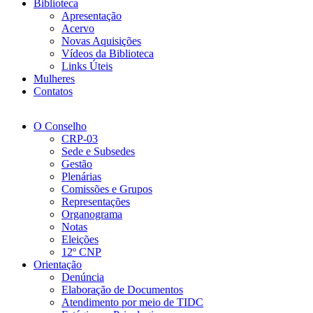
Biblioteca
Apresentação
Acervo
Novas Aquisições
Vídeos da Biblioteca
Links Úteis
Mulheres
Contatos
O Conselho
CRP-03
Sede e Subsedes
Gestão
Plenárias
Comissões e Grupos
Representações
Organograma
Notas
Eleições
12º CNP
Orientação
Denúncia
Elaboração de Documentos
Atendimento por meio de TIDC