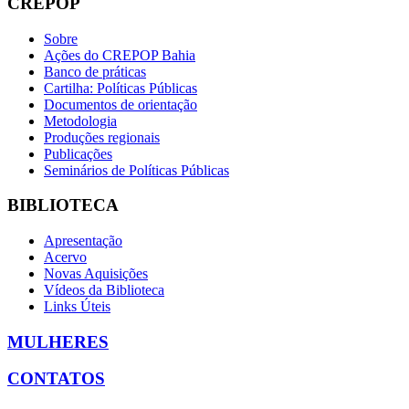
CREPOP
Sobre
Ações do CREPOP Bahia
Banco de práticas
Cartilha: Políticas Públicas
Documentos de orientação
Metodologia
Produções regionais
Publicações
Seminários de Políticas Públicas
BIBLIOTECA
Apresentação
Acervo
Novas Aquisições
Vídeos da Biblioteca
Links Úteis
MULHERES
CONTATOS