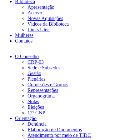
Biblioteca
Apresentação
Acervo
Novas Aquisições
Vídeos da Biblioteca
Links Úteis
Mulheres
Contatos
O Conselho
CRP-03
Sede e Subsedes
Gestão
Plenárias
Comissões e Grupos
Representações
Organograma
Notas
Eleições
12º CNP
Orientação
Denúncia
Elaboração de Documentos
Atendimento por meio de TIDC