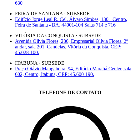
630
FEIRA DE SANTANA · SUBSEDE
Edifício Jorge Leal R. Cel. Álvaro Simões, 130 - Centro,
Feira de Santana - BA, 44001-104 Salas 714 e 716
VITÓRIA DA CONQUISTA · SUBSEDE
Avenida Olívia Flores, 286, Empresarial Olívia Flores, 2º
andar, sala 201, Candeias, Vitória da Conquista, CEP:
45.028-100.
ITABUNA · SUBSEDE
Praça Otávio Mangabeira, 94, Edifício Marabá Center, sala
602, Centro, Itabuna, CEP: 45.600-190.
TELEFONE DE CONTATO