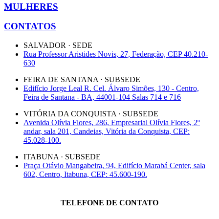
MULHERES
CONTATOS
SALVADOR · SEDE
Rua Professor Aristides Novis, 27, Federação, CEP 40.210-
630
FEIRA DE SANTANA · SUBSEDE
Edifício Jorge Leal R. Cel. Álvaro Simões, 130 - Centro,
Feira de Santana - BA, 44001-104 Salas 714 e 716
VITÓRIA DA CONQUISTA · SUBSEDE
Avenida Olívia Flores, 286, Empresarial Olívia Flores, 2º
andar, sala 201, Candeias, Vitória da Conquista, CEP:
45.028-100.
ITABUNA · SUBSEDE
Praça Otávio Mangabeira, 94, Edifício Marabá Center, sala
602, Centro, Itabuna, CEP: 45.600-190.
TELEFONE DE CONTATO