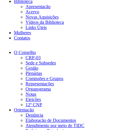
Biblioteca
Apresentação
Acervo
Novas Aquisições
Vídeos da Biblioteca
Links Úteis
Mulheres
Contatos
O Conselho
CRP-03
Sede e Subsedes
Gestão
Plenárias
Comissões e Grupos
Representações
Organograma
Notas
Eleições
12º CNP
Orientação
Denúncia
Elaboração de Documentos
Atendimento por meio de TIDC