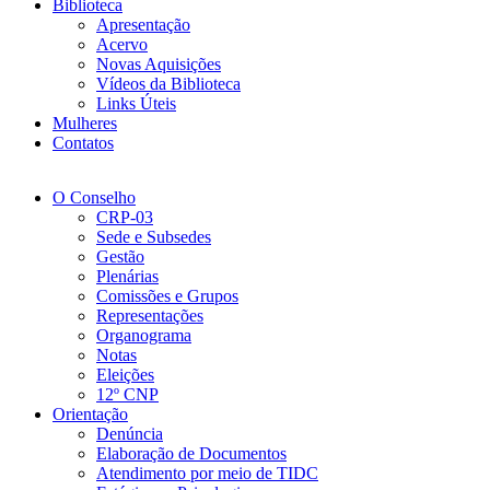
Biblioteca
Apresentação
Acervo
Novas Aquisições
Vídeos da Biblioteca
Links Úteis
Mulheres
Contatos
O Conselho
CRP-03
Sede e Subsedes
Gestão
Plenárias
Comissões e Grupos
Representações
Organograma
Notas
Eleições
12º CNP
Orientação
Denúncia
Elaboração de Documentos
Atendimento por meio de TIDC