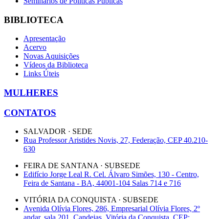
Seminários de Políticas Públicas
BIBLIOTECA
Apresentação
Acervo
Novas Aquisições
Vídeos da Biblioteca
Links Úteis
MULHERES
CONTATOS
SALVADOR · SEDE
Rua Professor Aristides Novis, 27, Federação, CEP 40.210-
630
FEIRA DE SANTANA · SUBSEDE
Edifício Jorge Leal R. Cel. Álvaro Simões, 130 - Centro,
Feira de Santana - BA, 44001-104 Salas 714 e 716
VITÓRIA DA CONQUISTA · SUBSEDE
Avenida Olívia Flores, 286, Empresarial Olívia Flores, 2º
andar, sala 201, Candeias, Vitória da Conquista, CEP: