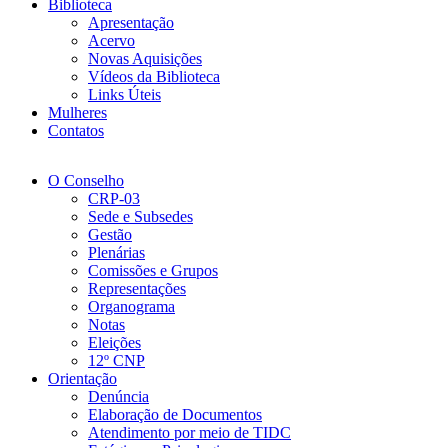
Biblioteca
Apresentação
Acervo
Novas Aquisições
Vídeos da Biblioteca
Links Úteis
Mulheres
Contatos
O Conselho
CRP-03
Sede e Subsedes
Gestão
Plenárias
Comissões e Grupos
Representações
Organograma
Notas
Eleições
12º CNP
Orientação
Denúncia
Elaboração de Documentos
Atendimento por meio de TIDC