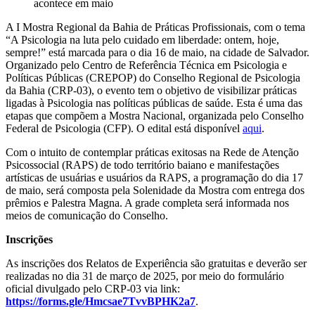
acontece em maio
A I Mostra Regional da Bahia de Práticas Profissionais, com o tema
“A Psicologia na luta pelo cuidado em liberdade: ontem, hoje,
sempre!” está
marcada para o dia 16 de maio, na cidade de Salvador.
Organizado pelo Centro de Referência Técnica em Psicologia e
Políticas Públicas (CREPOP) do Conselho Regional de Psicologia
da Bahia (CRP-03), o evento tem o objetivo de visibilizar práticas
ligadas à Psicologia nas políticas públicas de saúde. Esta é uma das
etapas que compõem a Mostra Nacional, organizada pelo Conselho
Federal de Psicologia (CFP). O
edital
está disponível
aqui
.
Com o intuito de contemplar práticas exitosas na Rede de Atenção
Psicossocial (RAPS) de todo território baiano e manifestações
artísticas de usuárias e usuários da RAPS, a programação do dia 17
de maio, será composta pela Solenidade da Mostra com entrega dos
prêmios e Palestra Magna. A grade completa será informada nos
meios de comunicação do Conselho.
Inscrições
As inscrições dos Relatos de Experiência são gratuitas e deverão ser
realizadas no dia 31 de março de 2025, por meio do formulário
oficial divulgado pelo CRP-03 via link:
https://forms.gle/Hmcsae7TvvBPHK2a7
.