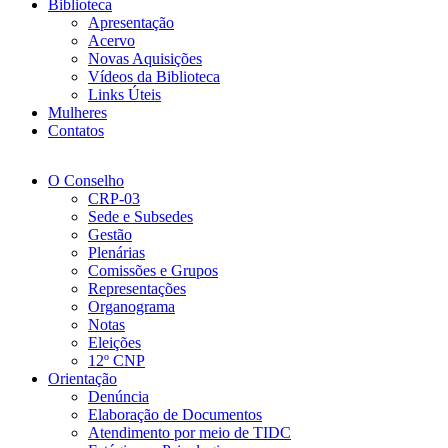
Biblioteca
Apresentação
Acervo
Novas Aquisições
Vídeos da Biblioteca
Links Úteis
Mulheres
Contatos
O Conselho
CRP-03
Sede e Subsedes
Gestão
Plenárias
Comissões e Grupos
Representações
Organograma
Notas
Eleições
12º CNP
Orientação
Denúncia
Elaboração de Documentos
Atendimento por meio de TIDC