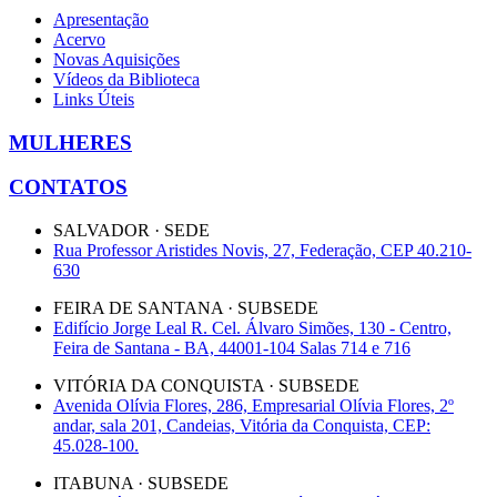
Apresentação
Acervo
Novas Aquisições
Vídeos da Biblioteca
Links Úteis
MULHERES
CONTATOS
SALVADOR · SEDE
Rua Professor Aristides Novis, 27, Federação, CEP 40.210-
630
FEIRA DE SANTANA · SUBSEDE
Edifício Jorge Leal R. Cel. Álvaro Simões, 130 - Centro,
Feira de Santana - BA, 44001-104 Salas 714 e 716
VITÓRIA DA CONQUISTA · SUBSEDE
Avenida Olívia Flores, 286, Empresarial Olívia Flores, 2º
andar, sala 201, Candeias, Vitória da Conquista, CEP:
45.028-100.
ITABUNA · SUBSEDE