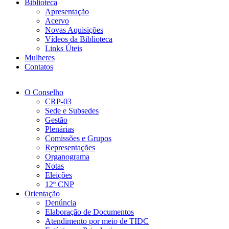
Biblioteca
Apresentação
Acervo
Novas Aquisições
Vídeos da Biblioteca
Links Úteis
Mulheres
Contatos
O Conselho
CRP-03
Sede e Subsedes
Gestão
Plenárias
Comissões e Grupos
Representações
Organograma
Notas
Eleições
12º CNP
Orientação
Denúncia
Elaboração de Documentos
Atendimento por meio de TIDC