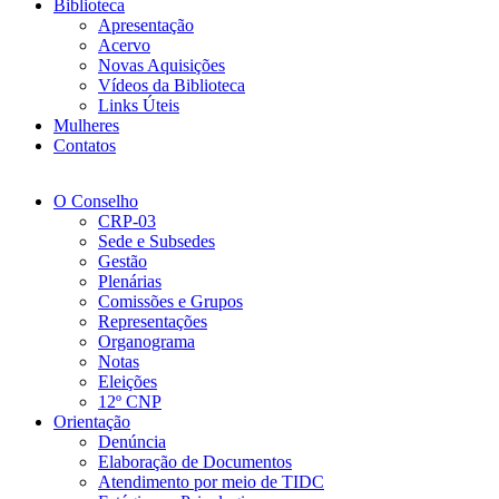
Biblioteca
Apresentação
Acervo
Novas Aquisições
Vídeos da Biblioteca
Links Úteis
Mulheres
Contatos
O Conselho
CRP-03
Sede e Subsedes
Gestão
Plenárias
Comissões e Grupos
Representações
Organograma
Notas
Eleições
12º CNP
Orientação
Denúncia
Elaboração de Documentos
Atendimento por meio de TIDC