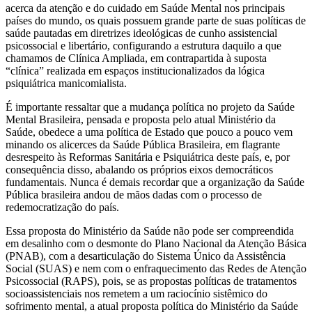
acerca da atenção e do cuidado em Saúde Mental nos principais
países do mundo, os quais possuem grande parte de suas políticas de
saúde pautadas em diretrizes ideológicas de cunho assistencial
psicossocial e libertário, configurando a estrutura daquilo a que
chamamos de Clínica Ampliada, em contrapartida à suposta
“clínica” realizada em espaços institucionalizados da lógica
psiquiátrica manicomialista.
É importante ressaltar que a mudança política no projeto da Saúde
Mental Brasileira, pensada e proposta pelo atual Ministério da
Saúde, obedece a uma política de Estado que pouco a pouco vem
minando os alicerces da Saúde Pública Brasileira, em flagrante
desrespeito às Reformas Sanitária e Psiquiátrica deste país, e, por
consequência disso, abalando os próprios eixos democráticos
fundamentais. Nunca é demais recordar que a organização da Saúde
Pública brasileira andou de mãos dadas com o processo de
redemocratização do país.
Essa proposta do Ministério da Saúde não pode ser compreendida
em desalinho com o desmonte do Plano Nacional da Atenção Básica
(PNAB), com a desarticulação do Sistema Único da Assistência
Social (SUAS) e nem com o enfraquecimento das Redes de Atenção
Psicossocial (RAPS), pois, se as propostas políticas de tratamentos
socioassistenciais nos remetem a um raciocínio sistêmico do
sofrimento mental, a atual proposta política do Ministério da Saúde