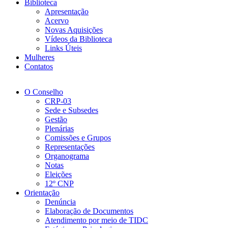
Biblioteca
Apresentação
Acervo
Novas Aquisições
Vídeos da Biblioteca
Links Úteis
Mulheres
Contatos
O Conselho
CRP-03
Sede e Subsedes
Gestão
Plenárias
Comissões e Grupos
Representações
Organograma
Notas
Eleições
12º CNP
Orientação
Denúncia
Elaboração de Documentos
Atendimento por meio de TIDC