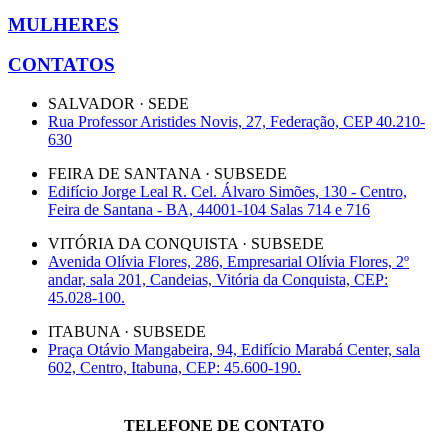
MULHERES
CONTATOS
SALVADOR · SEDE
Rua Professor Aristides Novis, 27, Federação, CEP 40.210-
630
FEIRA DE SANTANA · SUBSEDE
Edifício Jorge Leal R. Cel. Álvaro Simões, 130 - Centro,
Feira de Santana - BA, 44001-104 Salas 714 e 716
VITÓRIA DA CONQUISTA · SUBSEDE
Avenida Olívia Flores, 286, Empresarial Olívia Flores, 2º
andar, sala 201, Candeias, Vitória da Conquista, CEP:
45.028-100.
ITABUNA · SUBSEDE
Praça Otávio Mangabeira, 94, Edifício Marabá Center, sala
602, Centro, Itabuna, CEP: 45.600-190.
TELEFONE DE CONTATO