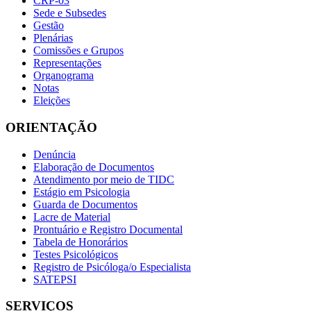
CRP-03
Sede e Subsedes
Gestão
Plenárias
Comissões e Grupos
Representações
Organograma
Notas
Eleições
ORIENTAÇÃO
Denúncia
Elaboração de Documentos
Atendimento por meio de TIDC
Estágio em Psicologia
Guarda de Documentos
Lacre de Material
Prontuário e Registro Documental
Tabela de Honorários
Testes Psicológicos
Registro de Psicóloga/o Especialista
SATEPSI
SERVIÇOS