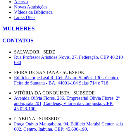
Acervo
Novas Aquisições
Vídeos da Biblioteca
Links Úteis
MULHERES
CONTATOS
SALVADOR · SEDE
Rua Professor Aristides Novis, 27, Federação, CEP 40.210-
630
FEIRA DE SANTANA · SUBSEDE
Edifício Jorge Leal R. Cel. Álvaro Simões, 130 - Centro,
Feira de Santana - BA, 44001-104 Salas 714 e 716
VITÓRIA DA CONQUISTA · SUBSEDE
Avenida Olívia Flores, 286, Empresarial Olívia Flores, 2º
andar, sala 201, Candeias, Vitória da Conquista, CEP:
45.028-100.
ITABUNA · SUBSEDE
Praça Otávio Mangabeira, 94, Edifício Marabá Center, sala
602, Centro, Itabuna, CEP: 45.600-190.