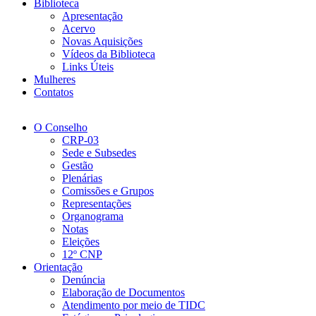
Biblioteca
Apresentação
Acervo
Novas Aquisições
Vídeos da Biblioteca
Links Úteis
Mulheres
Contatos
O Conselho
CRP-03
Sede e Subsedes
Gestão
Plenárias
Comissões e Grupos
Representações
Organograma
Notas
Eleições
12º CNP
Orientação
Denúncia
Elaboração de Documentos
Atendimento por meio de TIDC