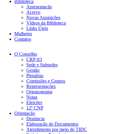
Biblioteca
Apresentação
Acervo
Novas Aquisições
Vídeos da Biblioteca
Links Úteis
Mulheres
Contatos
O Conselho
CRP-03
Sede e Subsedes
Gestão
Plenárias
Comissões e Grupos
Representações
Organograma
Notas
Eleições
12º CNP
Orientação
Denúncia
Elaboração de Documentos
Atendimento por meio de TIDC