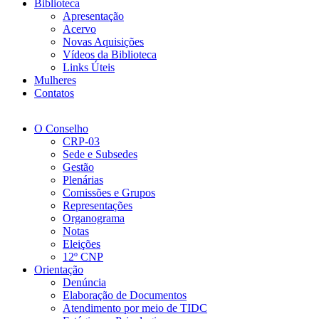
Biblioteca
Apresentação
Acervo
Novas Aquisições
Vídeos da Biblioteca
Links Úteis
Mulheres
Contatos
O Conselho
CRP-03
Sede e Subsedes
Gestão
Plenárias
Comissões e Grupos
Representações
Organograma
Notas
Eleições
12º CNP
Orientação
Denúncia
Elaboração de Documentos
Atendimento por meio de TIDC