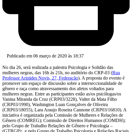
Publicado em 06 março de 2020 às 18:37
No dia 26, será realizada a palestra Psicologia e Solidão das
mulheres negras, das 16h às 21h, no auditório do CRP-03 (
Rua
Professor Aristides Novis, 27, Federação
). A proposta do evento é
promover um espaço de discussão sobre a interseccionalidade de
gênero e raça como atravessamento dos afetos voltados para
mulheres negras. Entre as participantes estão as/os psicólogas/os
Vanina Miranda da Cruz (CRP03/3228), Valter da Mata Filho
(CRP03/1990), Washington Luan Gonçalves de Oliveira
(CRP03/18055), Lara Araujo Roseira Cannone (CRP03/16810). A
iniciativa é organizada pela Comissão de Mulheres e Relações de
Gênero (COMREG); Comissão de Direitos Humanos (COMDH);
pelo Grupo de Trabalho Relações de Gênero e Psicologia –
(GTRGP); e pelo Grupo de Trabalho Psicologia e Relações Raciais