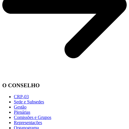
O CONSELHO
CRP-03
Sede e Subsedes
Gestão
Plenárias
Comissões e Grupos
Representações
Organograma