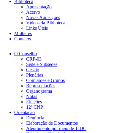
Biblioteca
Apresentação
Acervo
Novas Aquisições
Vídeos da Biblioteca
Links Úteis
Mulheres
Contatos
O Conselho
CRP-03
Sede e Subsedes
Gestão
Plenárias
Comissões e Grupos
Representações
Organograma
Notas
Eleições
12º CNP
Orientação
Denúncia
Elaboração de Documentos
Atendimento por meio de TIDC