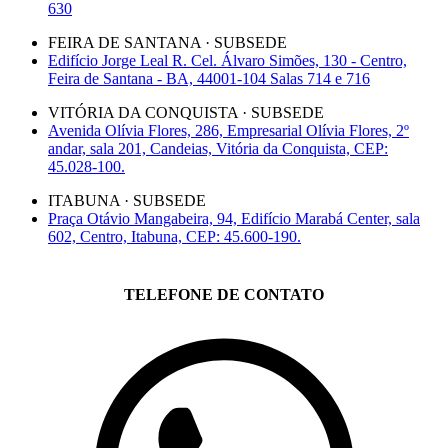
630
FEIRA DE SANTANA · SUBSEDE
Edifício Jorge Leal R. Cel. Álvaro Simões, 130 - Centro,
Feira de Santana - BA, 44001-104 Salas 714 e 716
VITÓRIA DA CONQUISTA · SUBSEDE
Avenida Olívia Flores, 286, Empresarial Olívia Flores, 2º
andar, sala 201, Candeias, Vitória da Conquista, CEP:
45.028-100.
ITABUNA · SUBSEDE
Praça Otávio Mangabeira, 94, Edifício Marabá Center, sala
602, Centro, Itabuna, CEP: 45.600-190.
TELEFONE DE CONTATO