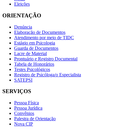
Eleições
ORIENTAÇÃO
Denúncia
Elaboração de Documentos
Atendimento por meio de TIDC
Estágio em Psicologia
Guarda de Documentos
Lacre de Material
Prontuário e Registro Documental
Tabela de Honorários
Testes Psicológicos
Registro de Psicóloga/o Especialista
SATEPSI
SERVIÇOS
Pessoa Física
Pessoa Jurídica
Convênios
Palestra de Orientação
Nova CIP