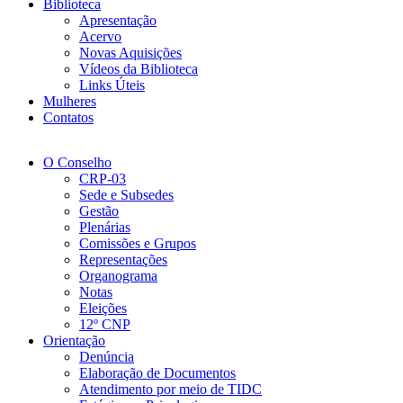
Biblioteca
Apresentação
Acervo
Novas Aquisições
Vídeos da Biblioteca
Links Úteis
Mulheres
Contatos
O Conselho
CRP-03
Sede e Subsedes
Gestão
Plenárias
Comissões e Grupos
Representações
Organograma
Notas
Eleições
12º CNP
Orientação
Denúncia
Elaboração de Documentos
Atendimento por meio de TIDC