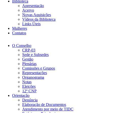
Biblioteca
Apresentação
Acervo
Novas Aquisições
Vídeos da Biblioteca
Links Úteis
Mulheres
Contatos
O Conselho
CRP-03
Sede e Subsedes
Gestão
Plenárias
Comissões e Grupos
Representações
Organograma
Notas
Eleições
12º CNP
Orientação
Denúncia
Elaboração de Documentos
Atendimento por meio de TIDC