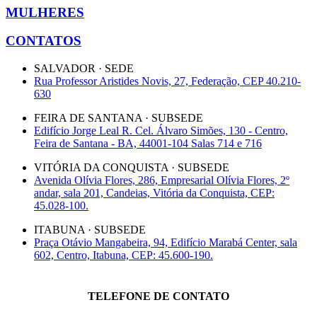
MULHERES
CONTATOS
SALVADOR · SEDE
Rua Professor Aristides Novis, 27, Federação, CEP 40.210-
630
FEIRA DE SANTANA · SUBSEDE
Edifício Jorge Leal R. Cel. Álvaro Simões, 130 - Centro,
Feira de Santana - BA, 44001-104 Salas 714 e 716
VITÓRIA DA CONQUISTA · SUBSEDE
Avenida Olívia Flores, 286, Empresarial Olívia Flores, 2º
andar, sala 201, Candeias, Vitória da Conquista, CEP:
45.028-100.
ITABUNA · SUBSEDE
Praça Otávio Mangabeira, 94, Edifício Marabá Center, sala
602, Centro, Itabuna, CEP: 45.600-190.
TELEFONE DE CONTATO