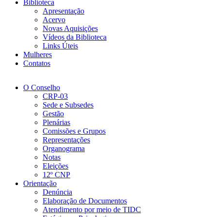
Biblioteca
Apresentação
Acervo
Novas Aquisições
Vídeos da Biblioteca
Links Úteis
Mulheres
Contatos
O Conselho
CRP-03
Sede e Subsedes
Gestão
Plenárias
Comissões e Grupos
Representações
Organograma
Notas
Eleições
12º CNP
Orientação
Denúncia
Elaboração de Documentos
Atendimento por meio de TIDC