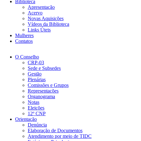
Biblioteca
Apresentação
Acervo
Novas Aquisições
Vídeos da Biblioteca
Links Úteis
Mulheres
Contatos
O Conselho
CRP-03
Sede e Subsedes
Gestão
Plenárias
Comissões e Grupos
Representações
Organograma
Notas
Eleições
12º CNP
Orientação
Denúncia
Elaboração de Documentos
Atendimento por meio de TIDC