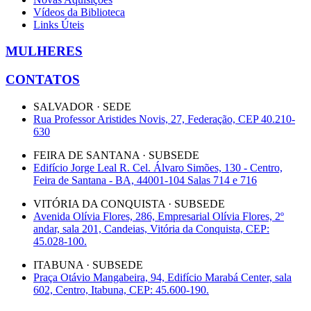
Vídeos da Biblioteca
Links Úteis
MULHERES
CONTATOS
SALVADOR · SEDE
Rua Professor Aristides Novis, 27, Federação, CEP 40.210-
630
FEIRA DE SANTANA · SUBSEDE
Edifício Jorge Leal R. Cel. Álvaro Simões, 130 - Centro,
Feira de Santana - BA, 44001-104 Salas 714 e 716
VITÓRIA DA CONQUISTA · SUBSEDE
Avenida Olívia Flores, 286, Empresarial Olívia Flores, 2º
andar, sala 201, Candeias, Vitória da Conquista, CEP:
45.028-100.
ITABUNA · SUBSEDE
Praça Otávio Mangabeira, 94, Edifício Marabá Center, sala
602, Centro, Itabuna, CEP: 45.600-190.