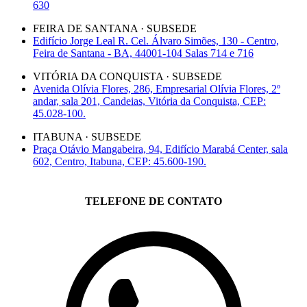
630
FEIRA DE SANTANA · SUBSEDE
Edifício Jorge Leal R. Cel. Álvaro Simões, 130 - Centro,
Feira de Santana - BA, 44001-104 Salas 714 e 716
VITÓRIA DA CONQUISTA · SUBSEDE
Avenida Olívia Flores, 286, Empresarial Olívia Flores, 2º
andar, sala 201, Candeias, Vitória da Conquista, CEP:
45.028-100.
ITABUNA · SUBSEDE
Praça Otávio Mangabeira, 94, Edifício Marabá Center, sala
602, Centro, Itabuna, CEP: 45.600-190.
TELEFONE DE CONTATO