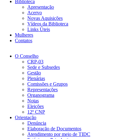
Biblioteca
Apresentação
Acervo
Novas Aquisições
Vídeos da Biblioteca
Links Úteis
Mulheres
Contatos
O Conselho
CRP-03
Sede e Subsedes
Gestão
Plenárias
Comissões e Grupos
Representações
Organograma
Notas
Eleições
12º CNP
Orientação
Denúncia
Elaboração de Documentos
Atendimento por meio de TIDC