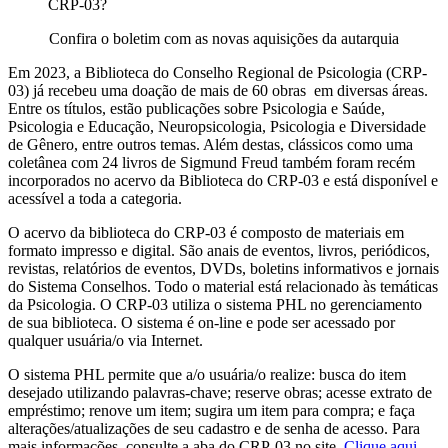
CRP-03?
Confira o boletim com as novas aquisições da autarquia
Em 2023, a Biblioteca do Conselho Regional de Psicologia (CRP-
03) já recebeu uma doação de mais de 60 obras em diversas áreas.
Entre os títulos, estão publicações sobre Psicologia e Saúde,
Psicologia e Educação, Neuropsicologia, Psicologia e Diversidade
de Gênero, entre outros temas. Além destas, clássicos como uma
coletânea com 24 livros de
Sigmund Freud
também foram recém
incorporados no
acervo da Biblioteca do CRP-03 e está disponível e
acessível a toda a categoria.
O acervo da biblioteca do CRP-03 é composto de materiais em
formato impresso e digital. São anais de eventos, livros, periódicos,
revistas, relatórios de eventos, DVDs, boletins informativos e jornais
do Sistema Conselhos. Todo o material está relacionado às temáticas
da Psicologia. O CRP-03 utiliza o sistema PHL no gerenciamento
de sua biblioteca. O sistema é on-line e pode ser acessado por
qualquer usuária/o via Internet.
O sistema PHL permite que a/o usuária/o realize: busca do item
desejado utilizando palavras-chave; reserve obras; acesse extrato de
empréstimo; renove um item; sugira um item para compra; e faça
alterações/atualizações de seu cadastro e de senha de acesso. Para
mais informações, consulte a aba do CRP-03 no site.
Clique aqui.