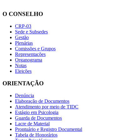
O CONSELHO
CRP-03
Sede e Subsedes
Gestão
Plenárias
Comissões e Grupos
Representações
Organograma
Notas
Eleições
ORIENTAÇÃO
Denúncia
Elaboração de Documentos
Atendimento por meio de TIDC
Estágio em Psicologia
Guarda de Documentos
Lacre de Material
Prontuário e Registro Documental
Tabela de Honorários