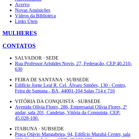
Acervo
Novas Aquisições
Vídeos da Biblioteca
Links Úteis
MULHERES
CONTATOS
SALVADOR · SEDE
Rua Professor Aristides Novis, 27, Federação, CEP 40.210-
630
FEIRA DE SANTANA · SUBSEDE
Edifício Jorge Leal R. Cel. Álvaro Simões, 130 - Centro,
Feira de Santana - BA, 44001-104 Salas 714 e 716
VITÓRIA DA CONQUISTA · SUBSEDE
Avenida Olívia Flores, 286, Empresarial Olívia Flores, 2º
andar, sala 201, Candeias, Vitória da Conquista, CEP:
45.028-100.
ITABUNA · SUBSEDE
Praça Otávio Mangabeira, 94, Edifício Marabá Center, sala