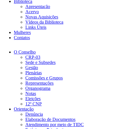
Biblioteca
Apresentação
Acervo
Novas Aquisições
Vídeos da Biblioteca
Links Úteis
Mulheres
Contatos
O Conselho
CRP-03
Sede e Subsedes
Gestão
Plenárias
Comissões e Grupos
Representações
Organograma
Notas
Eleições
12º CNP
Orientação
Denúncia
Elaboração de Documentos
Atendimento por meio de TIDC