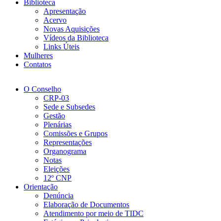
Biblioteca
Apresentação
Acervo
Novas Aquisições
Vídeos da Biblioteca
Links Úteis
Mulheres
Contatos
O Conselho
CRP-03
Sede e Subsedes
Gestão
Plenárias
Comissões e Grupos
Representações
Organograma
Notas
Eleições
12º CNP
Orientação
Denúncia
Elaboração de Documentos
Atendimento por meio de TIDC