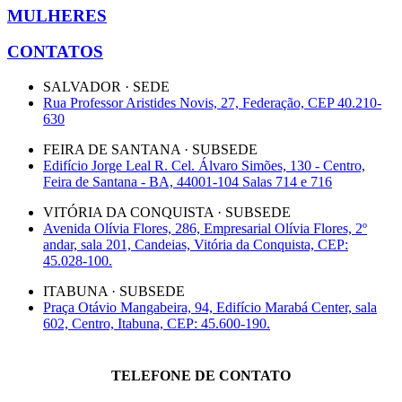
MULHERES
CONTATOS
SALVADOR · SEDE
Rua Professor Aristides Novis, 27, Federação, CEP 40.210-
630
FEIRA DE SANTANA · SUBSEDE
Edifício Jorge Leal R. Cel. Álvaro Simões, 130 - Centro,
Feira de Santana - BA, 44001-104 Salas 714 e 716
VITÓRIA DA CONQUISTA · SUBSEDE
Avenida Olívia Flores, 286, Empresarial Olívia Flores, 2º
andar, sala 201, Candeias, Vitória da Conquista, CEP:
45.028-100.
ITABUNA · SUBSEDE
Praça Otávio Mangabeira, 94, Edifício Marabá Center, sala
602, Centro, Itabuna, CEP: 45.600-190.
TELEFONE DE CONTATO