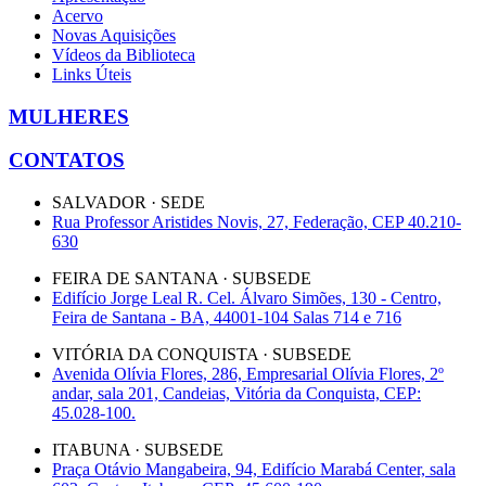
Acervo
Novas Aquisições
Vídeos da Biblioteca
Links Úteis
MULHERES
CONTATOS
SALVADOR · SEDE
Rua Professor Aristides Novis, 27, Federação, CEP 40.210-
630
FEIRA DE SANTANA · SUBSEDE
Edifício Jorge Leal R. Cel. Álvaro Simões, 130 - Centro,
Feira de Santana - BA, 44001-104 Salas 714 e 716
VITÓRIA DA CONQUISTA · SUBSEDE
Avenida Olívia Flores, 286, Empresarial Olívia Flores, 2º
andar, sala 201, Candeias, Vitória da Conquista, CEP:
45.028-100.
ITABUNA · SUBSEDE
Praça Otávio Mangabeira, 94, Edifício Marabá Center, sala