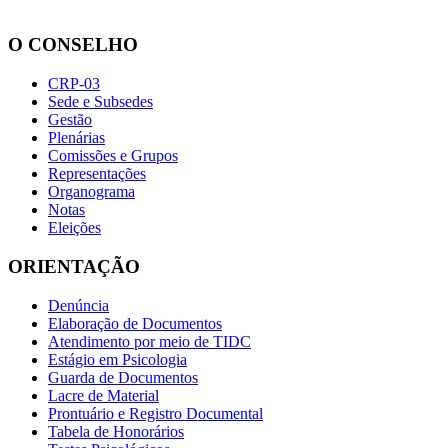
O CONSELHO
CRP-03
Sede e Subsedes
Gestão
Plenárias
Comissões e Grupos
Representações
Organograma
Notas
Eleições
ORIENTAÇÃO
Denúncia
Elaboração de Documentos
Atendimento por meio de TIDC
Estágio em Psicologia
Guarda de Documentos
Lacre de Material
Prontuário e Registro Documental
Tabela de Honorários