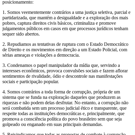
posicionamento:
1. Somos veementemente contrários a uma justiça seletiva, parcial e
partidarizada, que mantém a desigualdade e a exploração dos mais
pobres, captura direitos civis básicos, criminaliza e promove
julgamentos públicos em casos em que processos jurídicos tenham
sequer sido abertos.
2. Repudiamos as tentativas de ruptura com o Estado Democrático
de Direito e os movimentos em direção a um Estado Policial, com
sérias ameaças e violações a democracia.
3. Condenamos o papel manipulador da mídia que, servindo a
interesses econômicos, provoca convulsões sociais e fazem aflorar
sentimentos de rivalidade, ódio e descontrole nas manifestações
sociais e participação popular.
4. Somos contrários a toda forma de corrupção, própria de um
sistema que se funda na exploração daqueles que produzem as
riquezas e não podem delas desfrutar. No entanto, a corrupção não
será combatida sem um processo judicial ético e transparente, que
respeite todas as instituições democráticas e, principalmente, que
promova a consciência política do povo brasileiro sem que seja
golpeado ou enganado em suas principais demandas.
5. Reivindicamos que todas as propostas de combate à corrupção