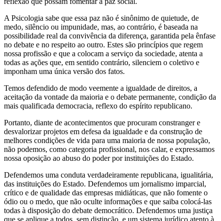
reflexão que possam fomentar a paz social.
A Psicologia sabe que essa paz não é sinônimo de quietude, de
medo, silêncio ou impunidade, mas, ao contrário, é baseada na
possibilidade real da convivência da diferença, garantida pela ênfase
no debate e no respeito ao outro. Estes são princípios que regem
nossa profissão e que a colocam a serviço da sociedade, atenta a
todas as ações que, em sentido contrário, silenciem o coletivo e
imponham uma única versão dos fatos.
Temos defendido de modo veemente a igualdade de direitos, a
aceitação da vontade da maioria e o debate permanente, condição da
mais qualificada democracia, reflexo do espírito republicano.
Portanto, diante de acontecimentos que procuram constranger e
desvalorizar projetos em defesa da igualdade e da construção de
melhores condições de vida para uma maioria de nossa população,
não podemos, como categoria profissional, nos calar, e expressamos
nossa oposição ao abuso do poder por instituições do Estado.
Defendemos uma conduta verdadeiramente republicana, igualitária,
das instituições do Estado. Defendemos um jornalismo imparcial,
crítico e de qualidade das empresas midiáticas, que não fomente o
ódio ou o medo, que não oculte informações e que saiba colocá-las
todas à disposição do debate democrático. Defendemos uma justiça
que se aplique a todos, sem distinção, e um sistema jurídico atento à