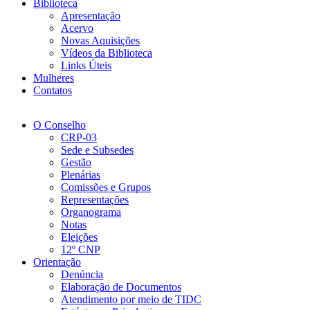
Biblioteca
Apresentação
Acervo
Novas Aquisições
Vídeos da Biblioteca
Links Úteis
Mulheres
Contatos
O Conselho
CRP-03
Sede e Subsedes
Gestão
Plenárias
Comissões e Grupos
Representações
Organograma
Notas
Eleições
12º CNP
Orientação
Denúncia
Elaboração de Documentos
Atendimento por meio de TIDC