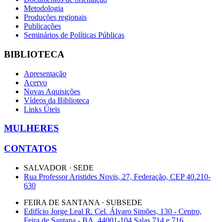
Metodologia
Produções regionais
Publicações
Seminários de Políticas Públicas
BIBLIOTECA
Apresentação
Acervo
Novas Aquisições
Vídeos da Biblioteca
Links Úteis
MULHERES
CONTATOS
SALVADOR · SEDE
Rua Professor Aristides Novis, 27, Federação, CEP 40.210-
630
FEIRA DE SANTANA · SUBSEDE
Edifício Jorge Leal R. Cel. Álvaro Simões, 130 - Centro,
Feira de Santana - BA, 44001-104 Salas 714 e 716