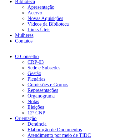
Biblioteca
Apresentação
Acervo
Novas Aquisições
Vídeos da Biblioteca
Links Úteis
Mulheres
Contatos
O Conselho
CRP-03
Sede e Subsedes
Gestão
Plenárias
Comissões e Grupos
Representações
Organograma
Notas
Eleições
12º CNP
Orientação
Denúncia
Elaboração de Documentos
Atendimento por meio de TIDC