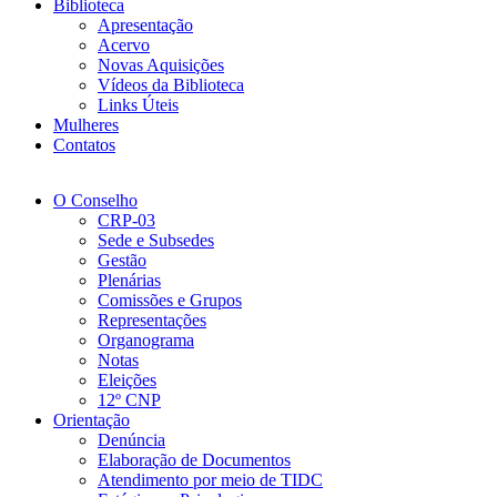
Biblioteca
Apresentação
Acervo
Novas Aquisições
Vídeos da Biblioteca
Links Úteis
Mulheres
Contatos
O Conselho
CRP-03
Sede e Subsedes
Gestão
Plenárias
Comissões e Grupos
Representações
Organograma
Notas
Eleições
12º CNP
Orientação
Denúncia
Elaboração de Documentos
Atendimento por meio de TIDC