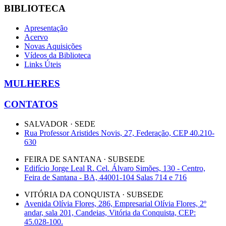
BIBLIOTECA
Apresentação
Acervo
Novas Aquisições
Vídeos da Biblioteca
Links Úteis
MULHERES
CONTATOS
SALVADOR · SEDE
Rua Professor Aristides Novis, 27, Federação, CEP 40.210-
630
FEIRA DE SANTANA · SUBSEDE
Edifício Jorge Leal R. Cel. Álvaro Simões, 130 - Centro,
Feira de Santana - BA, 44001-104 Salas 714 e 716
VITÓRIA DA CONQUISTA · SUBSEDE
Avenida Olívia Flores, 286, Empresarial Olívia Flores, 2º
andar, sala 201, Candeias, Vitória da Conquista, CEP:
45.028-100.