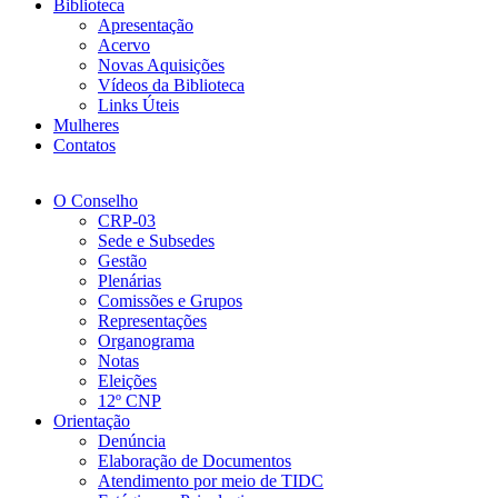
Biblioteca
Apresentação
Acervo
Novas Aquisições
Vídeos da Biblioteca
Links Úteis
Mulheres
Contatos
O Conselho
CRP-03
Sede e Subsedes
Gestão
Plenárias
Comissões e Grupos
Representações
Organograma
Notas
Eleições
12º CNP
Orientação
Denúncia
Elaboração de Documentos
Atendimento por meio de TIDC