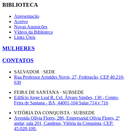
BIBLIOTECA
Apresentação
Acervo
Novas Aquisições
Vídeos da Biblioteca
Links Úteis
MULHERES
CONTATOS
SALVADOR · SEDE
Rua Professor Aristides Novis, 27, Federação, CEP 40.210-
630
FEIRA DE SANTANA · SUBSEDE
Edifício Jorge Leal R. Cel. Álvaro Simões, 130 - Centro,
Feira de Santana - BA, 44001-104 Salas 714 e 716
VITÓRIA DA CONQUISTA · SUBSEDE
Avenida Olívia Flores, 286, Empresarial Olívia Flores, 2º
andar, sala 201, Candeias, Vitória da Conquista, CEP:
45.028-100.