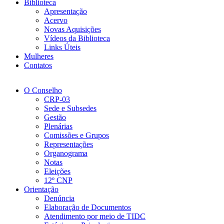
Biblioteca
Apresentação
Acervo
Novas Aquisições
Vídeos da Biblioteca
Links Úteis
Mulheres
Contatos
O Conselho
CRP-03
Sede e Subsedes
Gestão
Plenárias
Comissões e Grupos
Representações
Organograma
Notas
Eleições
12º CNP
Orientação
Denúncia
Elaboração de Documentos
Atendimento por meio de TIDC