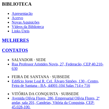
BIBLIOTECA
Apresentação
Acervo
Novas Aquisições
Vídeos da Biblioteca
Links Úteis
MULHERES
CONTATOS
SALVADOR · SEDE
Rua Professor Aristides Novis, 27, Federação, CEP 40.210-
630
FEIRA DE SANTANA · SUBSEDE
Edifício Jorge Leal R. Cel. Álvaro Simões, 130 - Centro,
Feira de Santana - BA, 44001-104 Salas 714 e 716
VITÓRIA DA CONQUISTA · SUBSEDE
Avenida Olívia Flores, 286, Empresarial Olívia Flores, 2º
andar, sala 201, Candeias, Vitória da Conquista, CEP:
45.028-100.