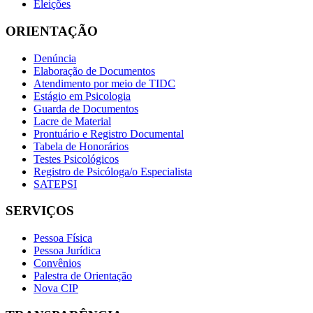
Eleições
ORIENTAÇÃO
Denúncia
Elaboração de Documentos
Atendimento por meio de TIDC
Estágio em Psicologia
Guarda de Documentos
Lacre de Material
Prontuário e Registro Documental
Tabela de Honorários
Testes Psicológicos
Registro de Psicóloga/o Especialista
SATEPSI
SERVIÇOS
Pessoa Física
Pessoa Jurídica
Convênios
Palestra de Orientação
Nova CIP