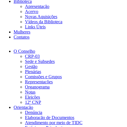
Biblioteca
Apresentação
Acervo
Novas Aquisições
Vídeos da Biblioteca
Links Úteis
Mulheres
Contatos
O Conselho
CRP-03
Sede e Subsedes
Gestão
Plenárias
Comissões e Grupos
Representações
Organograma
Notas
Eleições
12º CNP
Orientação
Denúncia
Elaboração de Documentos
Atendimento por meio de TIDC