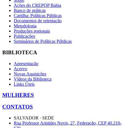
Sobre
Ações do CREPOP Bahia
Banco de práticas
Cartilha: Políticas Públicas
Documentos de orientação
Metodologia
Produções regionais
Publicações
Seminários de Políticas Públicas
BIBLIOTECA
Apresentação
Acervo
Novas Aquisições
Vídeos da Biblioteca
Links Úteis
MULHERES
CONTATOS
SALVADOR · SEDE
Rua Professor Aristides Novis, 27, Federação, CEP 40.210-