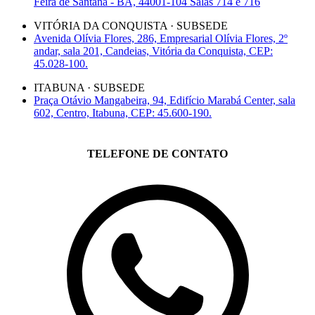
Feira de Santana - BA, 44001-104 Salas 714 e 716
VITÓRIA DA CONQUISTA · SUBSEDE
Avenida Olívia Flores, 286, Empresarial Olívia Flores, 2º
andar, sala 201, Candeias, Vitória da Conquista, CEP:
45.028-100.
ITABUNA · SUBSEDE
Praça Otávio Mangabeira, 94, Edifício Marabá Center, sala
602, Centro, Itabuna, CEP: 45.600-190.
TELEFONE DE CONTATO