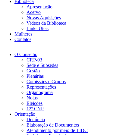
Biblioteca
Apresentação
Acervo
Novas Aquisições
Vídeos da Biblioteca
Links Úteis
Mulheres
Contatos
O Conselho
CRP-03
Sede e Subsedes
Gestão
Plenárias
Comissões e Grupos
Representações
Organograma
Notas
Eleições
12º CNP
Orientação
Denúncia
Elaboração de Documentos
Atendimento por meio de TIDC