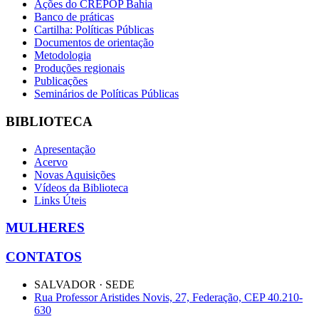
Ações do CREPOP Bahia
Banco de práticas
Cartilha: Políticas Públicas
Documentos de orientação
Metodologia
Produções regionais
Publicações
Seminários de Políticas Públicas
BIBLIOTECA
Apresentação
Acervo
Novas Aquisições
Vídeos da Biblioteca
Links Úteis
MULHERES
CONTATOS
SALVADOR · SEDE
Rua Professor Aristides Novis, 27, Federação, CEP 40.210-
630