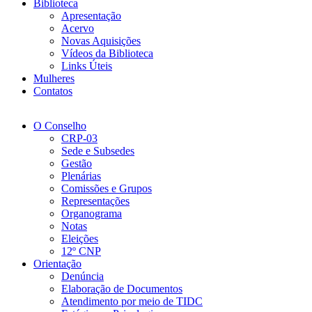
Biblioteca
Apresentação
Acervo
Novas Aquisições
Vídeos da Biblioteca
Links Úteis
Mulheres
Contatos
O Conselho
CRP-03
Sede e Subsedes
Gestão
Plenárias
Comissões e Grupos
Representações
Organograma
Notas
Eleições
12º CNP
Orientação
Denúncia
Elaboração de Documentos
Atendimento por meio de TIDC