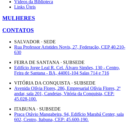
Vídeos da Biblioteca
Links Úteis
MULHERES
CONTATOS
SALVADOR · SEDE
Rua Professor Aristides Novis, 27, Federação, CEP 40.210-
630
FEIRA DE SANTANA · SUBSEDE
Edifício Jorge Leal R. Cel. Álvaro Simões, 130 - Centro,
Feira de Santana - BA, 44001-104 Salas 714 e 716
VITÓRIA DA CONQUISTA · SUBSEDE
Avenida Olívia Flores, 286, Empresarial Olívia Flores, 2º
andar, sala 201, Candeias, Vitória da Conquista, CEP:
45.028-100.
ITABUNA · SUBSEDE
Praça Otávio Mangabeira, 94, Edifício Marabá Center, sala
602, Centro, Itabuna, CEP: 45.600-190.