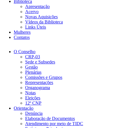
Biblioteca
Apresentação
Acervo
Novas Aquisições
Vídeos da Biblioteca
Links Úteis
Mulheres
Contatos
O Conselho
CRP-03
Sede e Subsedes
Gestão
Plenárias
Comissões e Grupos
Representações
Organograma
Notas
Eleições
12º CNP
Orientação
Denúncia
Elaboração de Documentos
Atendimento por meio de TIDC