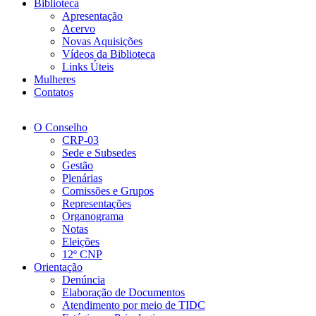
Biblioteca
Apresentação
Acervo
Novas Aquisições
Vídeos da Biblioteca
Links Úteis
Mulheres
Contatos
O Conselho
CRP-03
Sede e Subsedes
Gestão
Plenárias
Comissões e Grupos
Representações
Organograma
Notas
Eleições
12º CNP
Orientação
Denúncia
Elaboração de Documentos
Atendimento por meio de TIDC