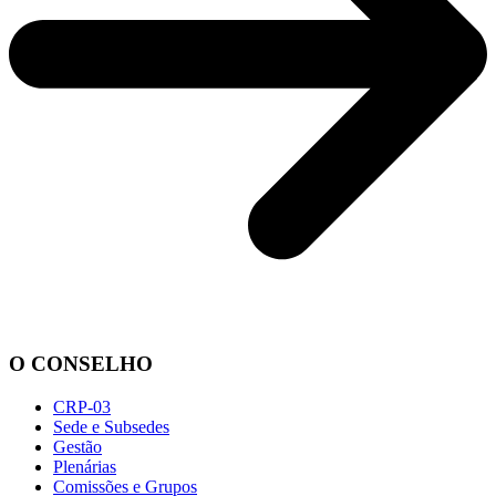
O CONSELHO
CRP-03
Sede e Subsedes
Gestão
Plenárias
Comissões e Grupos