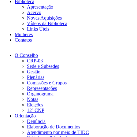
Biblioteca
Apresentação
Acervo
Novas Aquisições
Vídeos da Biblioteca
Links Úteis
Mulheres
Contatos
O Conselho
CRP-03
Sede e Subsedes
Gestão
Plenárias
Comissões e Grupos
Representações
Organograma
Notas
Eleições
12º CNP
Orientação
Denúncia
Elaboração de Documentos
Atendimento por meio de TIDC