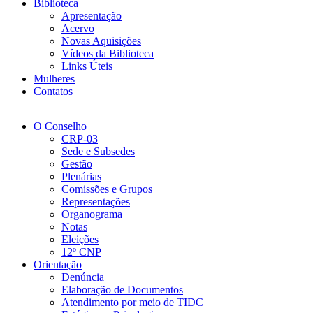
Biblioteca
Apresentação
Acervo
Novas Aquisições
Vídeos da Biblioteca
Links Úteis
Mulheres
Contatos
O Conselho
CRP-03
Sede e Subsedes
Gestão
Plenárias
Comissões e Grupos
Representações
Organograma
Notas
Eleições
12º CNP
Orientação
Denúncia
Elaboração de Documentos
Atendimento por meio de TIDC