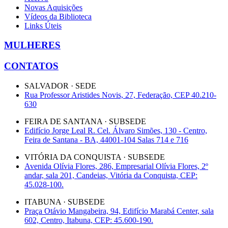
Novas Aquisições
Vídeos da Biblioteca
Links Úteis
MULHERES
CONTATOS
SALVADOR · SEDE
Rua Professor Aristides Novis, 27, Federação, CEP 40.210-
630
FEIRA DE SANTANA · SUBSEDE
Edifício Jorge Leal R. Cel. Álvaro Simões, 130 - Centro,
Feira de Santana - BA, 44001-104 Salas 714 e 716
VITÓRIA DA CONQUISTA · SUBSEDE
Avenida Olívia Flores, 286, Empresarial Olívia Flores, 2º
andar, sala 201, Candeias, Vitória da Conquista, CEP:
45.028-100.
ITABUNA · SUBSEDE
Praça Otávio Mangabeira, 94, Edifício Marabá Center, sala
602, Centro, Itabuna, CEP: 45.600-190.