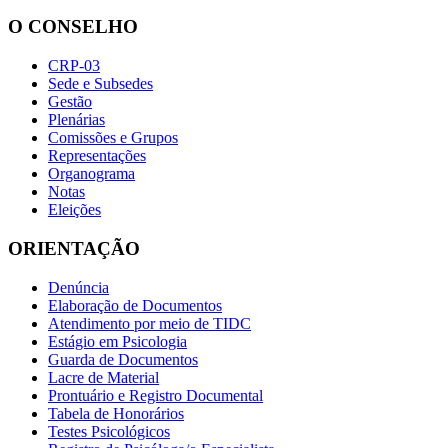
O CONSELHO
CRP-03
Sede e Subsedes
Gestão
Plenárias
Comissões e Grupos
Representações
Organograma
Notas
Eleições
ORIENTAÇÃO
Denúncia
Elaboração de Documentos
Atendimento por meio de TIDC
Estágio em Psicologia
Guarda de Documentos
Lacre de Material
Prontuário e Registro Documental
Tabela de Honorários
Testes Psicológicos