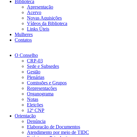
Biblioteca
Apresentação
Acervo
Novas Aquisições
Vídeos da Biblioteca
Links Úteis
Mulheres
Contatos
O Conselho
CRP-03
Sede e Subsedes
Gestão
Plenárias
Comissões e Grupos
Representações
Organograma
Notas
Eleições
12º CNP
Orientação
Denúncia
Elaboração de Documentos
Atendimento por meio de TIDC