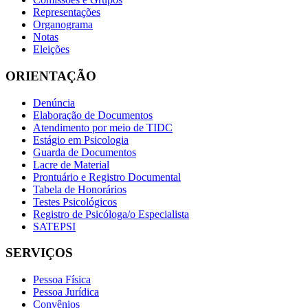
Representações
Organograma
Notas
Eleições
ORIENTAÇÃO
Denúncia
Elaboração de Documentos
Atendimento por meio de TIDC
Estágio em Psicologia
Guarda de Documentos
Lacre de Material
Prontuário e Registro Documental
Tabela de Honorários
Testes Psicológicos
Registro de Psicóloga/o Especialista
SATEPSI
SERVIÇOS
Pessoa Física
Pessoa Jurídica
Convênios