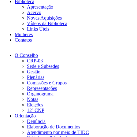
Biblioteca
Apresentação
Acervo
Novas Aquisições
Vídeos da Biblioteca
Links Úteis
Mulheres
Contatos
O Conselho
CRP-03
Sede e Subsedes
Gestão
Plenárias
Comissões e Grupos
Representações
Organograma
Notas
Eleições
12º CNP
Orientação
Denúncia
Elaboração de Documentos
Atendimento por meio de TIDC