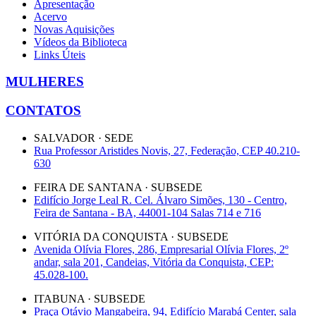
Apresentação
Acervo
Novas Aquisições
Vídeos da Biblioteca
Links Úteis
MULHERES
CONTATOS
SALVADOR · SEDE
Rua Professor Aristides Novis, 27, Federação, CEP 40.210-
630
FEIRA DE SANTANA · SUBSEDE
Edifício Jorge Leal R. Cel. Álvaro Simões, 130 - Centro,
Feira de Santana - BA, 44001-104 Salas 714 e 716
VITÓRIA DA CONQUISTA · SUBSEDE
Avenida Olívia Flores, 286, Empresarial Olívia Flores, 2º
andar, sala 201, Candeias, Vitória da Conquista, CEP:
45.028-100.
ITABUNA · SUBSEDE
Praça Otávio Mangabeira, 94, Edifício Marabá Center, sala