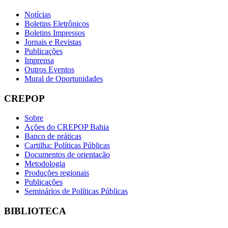
Notícias
Boletins Eletrônicos
Boletins Impressos
Jornais e Revistas
Publicações
Imprensa
Outros Eventos
Mural de Oportunidades
CREPOP
Sobre
Ações do CREPOP Bahia
Banco de práticas
Cartilha: Políticas Públicas
Documentos de orientação
Metodologia
Produções regionais
Publicações
Seminários de Políticas Públicas
BIBLIOTECA