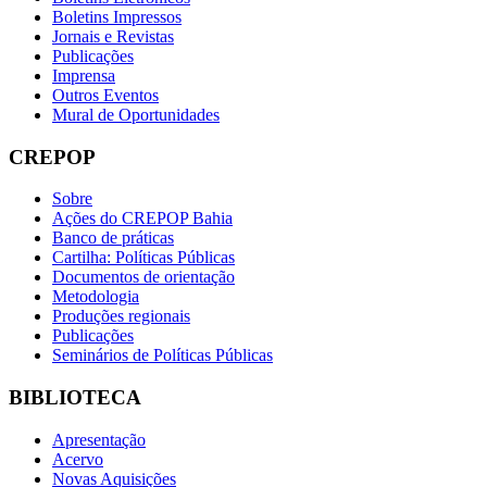
Boletins Impressos
Jornais e Revistas
Publicações
Imprensa
Outros Eventos
Mural de Oportunidades
CREPOP
Sobre
Ações do CREPOP Bahia
Banco de práticas
Cartilha: Políticas Públicas
Documentos de orientação
Metodologia
Produções regionais
Publicações
Seminários de Políticas Públicas
BIBLIOTECA
Apresentação
Acervo
Novas Aquisições