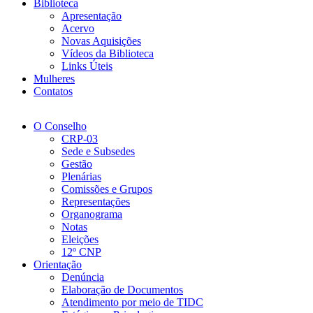
Biblioteca
Apresentação
Acervo
Novas Aquisições
Vídeos da Biblioteca
Links Úteis
Mulheres
Contatos
O Conselho
CRP-03
Sede e Subsedes
Gestão
Plenárias
Comissões e Grupos
Representações
Organograma
Notas
Eleições
12º CNP
Orientação
Denúncia
Elaboração de Documentos
Atendimento por meio de TIDC