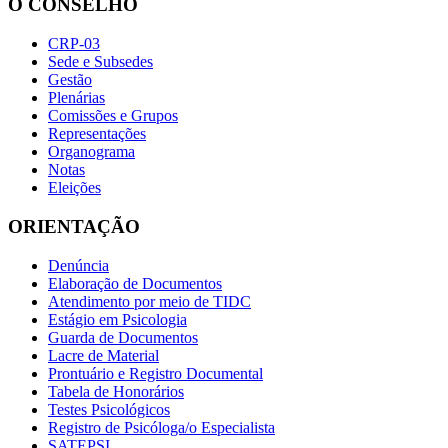
O CONSELHO
CRP-03
Sede e Subsedes
Gestão
Plenárias
Comissões e Grupos
Representações
Organograma
Notas
Eleições
ORIENTAÇÃO
Denúncia
Elaboração de Documentos
Atendimento por meio de TIDC
Estágio em Psicologia
Guarda de Documentos
Lacre de Material
Prontuário e Registro Documental
Tabela de Honorários
Testes Psicológicos
Registro de Psicóloga/o Especialista
SATEPSI