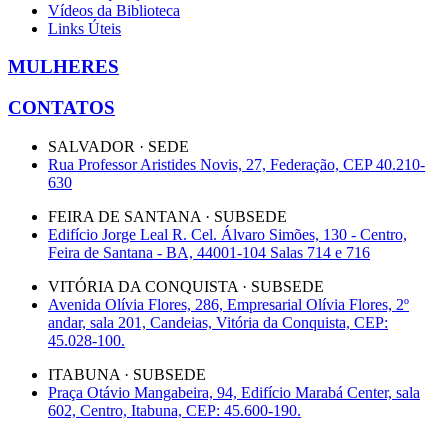
Vídeos da Biblioteca
Links Úteis
MULHERES
CONTATOS
SALVADOR · SEDE
Rua Professor Aristides Novis, 27, Federação, CEP 40.210-
630
FEIRA DE SANTANA · SUBSEDE
Edifício Jorge Leal R. Cel. Álvaro Simões, 130 - Centro,
Feira de Santana - BA, 44001-104 Salas 714 e 716
VITÓRIA DA CONQUISTA · SUBSEDE
Avenida Olívia Flores, 286, Empresarial Olívia Flores, 2º
andar, sala 201, Candeias, Vitória da Conquista, CEP:
45.028-100.
ITABUNA · SUBSEDE
Praça Otávio Mangabeira, 94, Edifício Marabá Center, sala
602, Centro, Itabuna, CEP: 45.600-190.