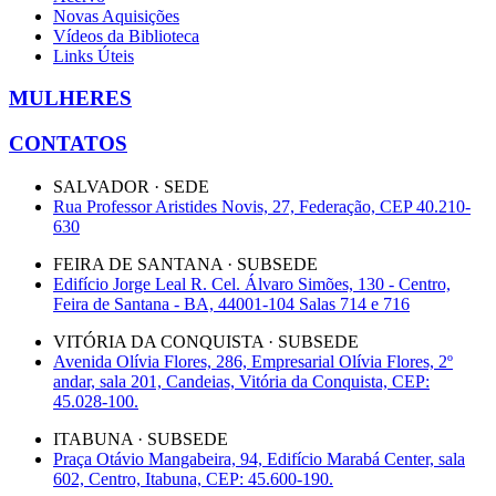
Novas Aquisições
Vídeos da Biblioteca
Links Úteis
MULHERES
CONTATOS
SALVADOR · SEDE
Rua Professor Aristides Novis, 27, Federação, CEP 40.210-
630
FEIRA DE SANTANA · SUBSEDE
Edifício Jorge Leal R. Cel. Álvaro Simões, 130 - Centro,
Feira de Santana - BA, 44001-104 Salas 714 e 716
VITÓRIA DA CONQUISTA · SUBSEDE
Avenida Olívia Flores, 286, Empresarial Olívia Flores, 2º
andar, sala 201, Candeias, Vitória da Conquista, CEP:
45.028-100.
ITABUNA · SUBSEDE
Praça Otávio Mangabeira, 94, Edifício Marabá Center, sala
602, Centro, Itabuna, CEP: 45.600-190.