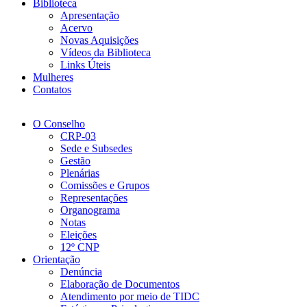
Biblioteca
Apresentação
Acervo
Novas Aquisições
Vídeos da Biblioteca
Links Úteis
Mulheres
Contatos
O Conselho
CRP-03
Sede e Subsedes
Gestão
Plenárias
Comissões e Grupos
Representações
Organograma
Notas
Eleições
12º CNP
Orientação
Denúncia
Elaboração de Documentos
Atendimento por meio de TIDC