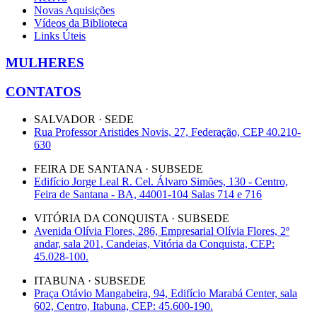
Novas Aquisições
Vídeos da Biblioteca
Links Úteis
MULHERES
CONTATOS
SALVADOR · SEDE
Rua Professor Aristides Novis, 27, Federação, CEP 40.210-
630
FEIRA DE SANTANA · SUBSEDE
Edifício Jorge Leal R. Cel. Álvaro Simões, 130 - Centro,
Feira de Santana - BA, 44001-104 Salas 714 e 716
VITÓRIA DA CONQUISTA · SUBSEDE
Avenida Olívia Flores, 286, Empresarial Olívia Flores, 2º
andar, sala 201, Candeias, Vitória da Conquista, CEP:
45.028-100.
ITABUNA · SUBSEDE
Praça Otávio Mangabeira, 94, Edifício Marabá Center, sala
602, Centro, Itabuna, CEP: 45.600-190.