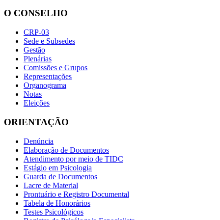
O CONSELHO
CRP-03
Sede e Subsedes
Gestão
Plenárias
Comissões e Grupos
Representações
Organograma
Notas
Eleições
ORIENTAÇÃO
Denúncia
Elaboração de Documentos
Atendimento por meio de TIDC
Estágio em Psicologia
Guarda de Documentos
Lacre de Material
Prontuário e Registro Documental
Tabela de Honorários
Testes Psicológicos