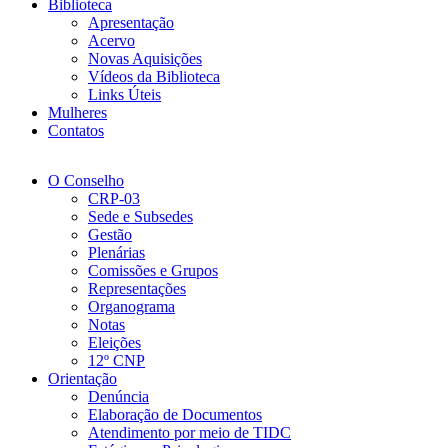
Biblioteca
Apresentação
Acervo
Novas Aquisições
Vídeos da Biblioteca
Links Úteis
Mulheres
Contatos
O Conselho
CRP-03
Sede e Subsedes
Gestão
Plenárias
Comissões e Grupos
Representações
Organograma
Notas
Eleições
12º CNP
Orientação
Denúncia
Elaboração de Documentos
Atendimento por meio de TIDC