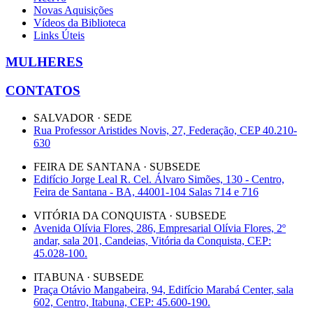
Novas Aquisições
Vídeos da Biblioteca
Links Úteis
MULHERES
CONTATOS
SALVADOR · SEDE
Rua Professor Aristides Novis, 27, Federação, CEP 40.210-
630
FEIRA DE SANTANA · SUBSEDE
Edifício Jorge Leal R. Cel. Álvaro Simões, 130 - Centro,
Feira de Santana - BA, 44001-104 Salas 714 e 716
VITÓRIA DA CONQUISTA · SUBSEDE
Avenida Olívia Flores, 286, Empresarial Olívia Flores, 2º
andar, sala 201, Candeias, Vitória da Conquista, CEP:
45.028-100.
ITABUNA · SUBSEDE
Praça Otávio Mangabeira, 94, Edifício Marabá Center, sala
602, Centro, Itabuna, CEP: 45.600-190.