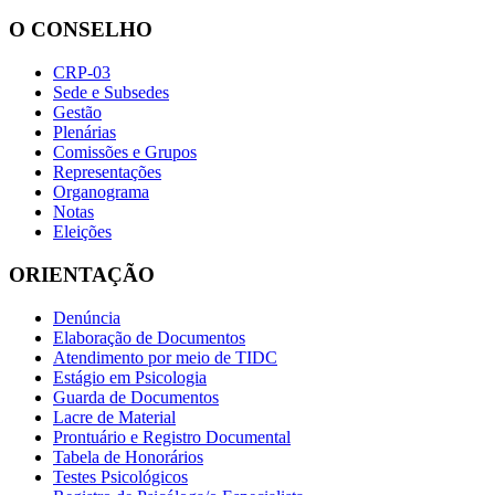
O CONSELHO
CRP-03
Sede e Subsedes
Gestão
Plenárias
Comissões e Grupos
Representações
Organograma
Notas
Eleições
ORIENTAÇÃO
Denúncia
Elaboração de Documentos
Atendimento por meio de TIDC
Estágio em Psicologia
Guarda de Documentos
Lacre de Material
Prontuário e Registro Documental
Tabela de Honorários
Testes Psicológicos