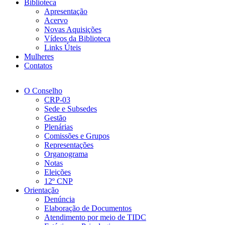
Biblioteca
Apresentação
Acervo
Novas Aquisições
Vídeos da Biblioteca
Links Úteis
Mulheres
Contatos
O Conselho
CRP-03
Sede e Subsedes
Gestão
Plenárias
Comissões e Grupos
Representações
Organograma
Notas
Eleições
12º CNP
Orientação
Denúncia
Elaboração de Documentos
Atendimento por meio de TIDC