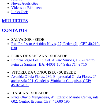
Novas Aquisições
Vídeos da Biblioteca
Links Úteis
MULHERES
CONTATOS
SALVADOR · SEDE
Rua Professor Aristides Novis, 27, Federação, CEP 40.210-
630
FEIRA DE SANTANA · SUBSEDE
Edifício Jorge Leal R. Cel. Álvaro Simões, 130 - Centro,
Feira de Santana - BA, 44001-104 Salas 714 e 716
VITÓRIA DA CONQUISTA · SUBSEDE
Avenida Olívia Flores, 286, Empresarial Olívia Flores, 2º
andar, sala 201, Candeias, Vitória da Conquista, CEP:
45.028-100.
ITABUNA · SUBSEDE
Praça Otávio Mangabeira, 94, Edifício Marabá Center, sala
602, Centro, Itabuna, CEP: 45.600-190.