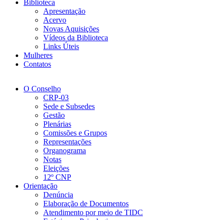
Biblioteca
Apresentação
Acervo
Novas Aquisições
Vídeos da Biblioteca
Links Úteis
Mulheres
Contatos
O Conselho
CRP-03
Sede e Subsedes
Gestão
Plenárias
Comissões e Grupos
Representações
Organograma
Notas
Eleições
12º CNP
Orientação
Denúncia
Elaboração de Documentos
Atendimento por meio de TIDC