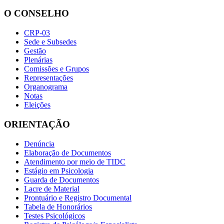
O CONSELHO
CRP-03
Sede e Subsedes
Gestão
Plenárias
Comissões e Grupos
Representações
Organograma
Notas
Eleições
ORIENTAÇÃO
Denúncia
Elaboração de Documentos
Atendimento por meio de TIDC
Estágio em Psicologia
Guarda de Documentos
Lacre de Material
Prontuário e Registro Documental
Tabela de Honorários
Testes Psicológicos