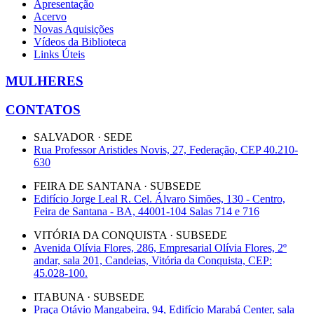
Apresentação
Acervo
Novas Aquisições
Vídeos da Biblioteca
Links Úteis
MULHERES
CONTATOS
SALVADOR · SEDE
Rua Professor Aristides Novis, 27, Federação, CEP 40.210-
630
FEIRA DE SANTANA · SUBSEDE
Edifício Jorge Leal R. Cel. Álvaro Simões, 130 - Centro,
Feira de Santana - BA, 44001-104 Salas 714 e 716
VITÓRIA DA CONQUISTA · SUBSEDE
Avenida Olívia Flores, 286, Empresarial Olívia Flores, 2º
andar, sala 201, Candeias, Vitória da Conquista, CEP:
45.028-100.
ITABUNA · SUBSEDE
Praça Otávio Mangabeira, 94, Edifício Marabá Center, sala