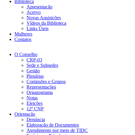
Biblioteca
Apresentação
Acervo
Novas Aquisições
Vídeos da Biblioteca
Links Úteis
Mulheres
Contatos
O Conselho
CRP-03
Sede e Subsedes
Gestão
Plenárias
Comissões e Grupos
Representações
Organograma
Notas
Eleições
12º CNP
Orientação
Denúncia
Elaboração de Documentos
Atendimento por meio de TIDC