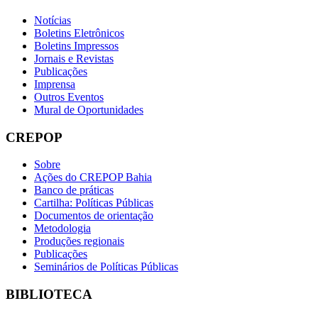
Notícias
Boletins Eletrônicos
Boletins Impressos
Jornais e Revistas
Publicações
Imprensa
Outros Eventos
Mural de Oportunidades
CREPOP
Sobre
Ações do CREPOP Bahia
Banco de práticas
Cartilha: Políticas Públicas
Documentos de orientação
Metodologia
Produções regionais
Publicações
Seminários de Políticas Públicas
BIBLIOTECA