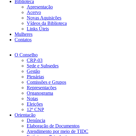
Biblioteca
Apresentação
Acervo
Novas Aquisições
Vídeos da Biblioteca
Links Úteis
Mulheres
Contatos
O Conselho
CRP-03
Sede e Subsedes
Gestão
Plenárias
Comissões e Grupos
Representações
Organograma
Notas
Eleições
12º CNP
Orientação
Denúncia
Elaboração de Documentos
Atendimento por meio de TIDC