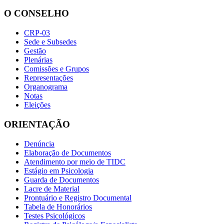
O CONSELHO
CRP-03
Sede e Subsedes
Gestão
Plenárias
Comissões e Grupos
Representações
Organograma
Notas
Eleições
ORIENTAÇÃO
Denúncia
Elaboração de Documentos
Atendimento por meio de TIDC
Estágio em Psicologia
Guarda de Documentos
Lacre de Material
Prontuário e Registro Documental
Tabela de Honorários
Testes Psicológicos