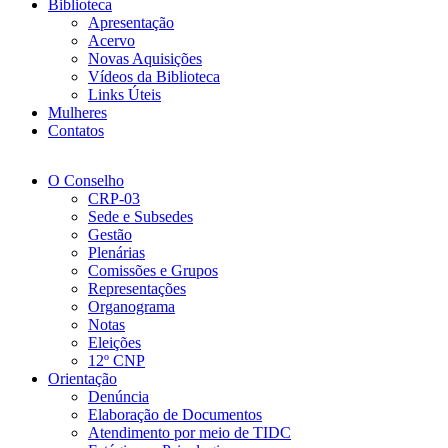
Biblioteca
Apresentação
Acervo
Novas Aquisições
Vídeos da Biblioteca
Links Úteis
Mulheres
Contatos
O Conselho
CRP-03
Sede e Subsedes
Gestão
Plenárias
Comissões e Grupos
Representações
Organograma
Notas
Eleições
12º CNP
Orientação
Denúncia
Elaboração de Documentos
Atendimento por meio de TIDC