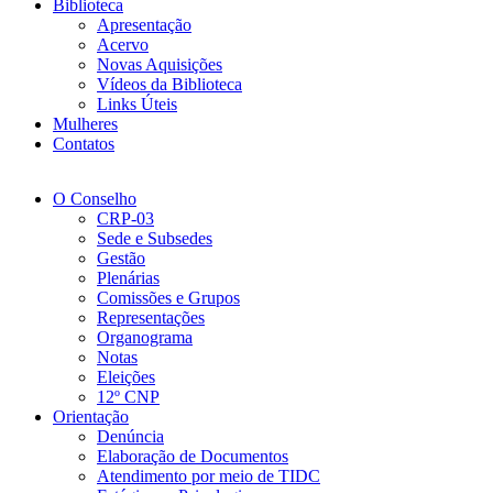
Biblioteca
Apresentação
Acervo
Novas Aquisições
Vídeos da Biblioteca
Links Úteis
Mulheres
Contatos
O Conselho
CRP-03
Sede e Subsedes
Gestão
Plenárias
Comissões e Grupos
Representações
Organograma
Notas
Eleições
12º CNP
Orientação
Denúncia
Elaboração de Documentos
Atendimento por meio de TIDC