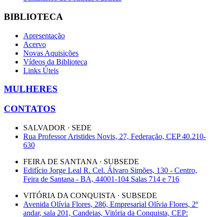
BIBLIOTECA
Apresentação
Acervo
Novas Aquisições
Vídeos da Biblioteca
Links Úteis
MULHERES
CONTATOS
SALVADOR · SEDE
Rua Professor Aristides Novis, 27, Federação, CEP 40.210-
630
FEIRA DE SANTANA · SUBSEDE
Edifício Jorge Leal R. Cel. Álvaro Simões, 130 - Centro,
Feira de Santana - BA, 44001-104 Salas 714 e 716
VITÓRIA DA CONQUISTA · SUBSEDE
Avenida Olívia Flores, 286, Empresarial Olívia Flores, 2º
andar, sala 201, Candeias, Vitória da Conquista, CEP: