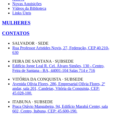
Novas Aquisições
Vídeos da Biblioteca
Links Úteis
MULHERES
CONTATOS
SALVADOR · SEDE
Rua Professor Aristides Novis, 27, Federação, CEP 40.210-
630
FEIRA DE SANTANA · SUBSEDE
Edifício Jorge Leal R. Cel. Álvaro Simões, 130 - Centro,
Feira de Santana - BA, 44001-104 Salas 714 e 716
VITÓRIA DA CONQUISTA · SUBSEDE
Avenida Olívia Flores, 286, Empresarial Olívia Flores, 2º
andar, sala 201, Candeias, Vitória da Conquista, CEP:
45.028-100.
ITABUNA · SUBSEDE
Praça Otávio Mangabeira, 94, Edifício Marabá Center, sala
602, Centro, Itabuna, CEP: 45.600-190.