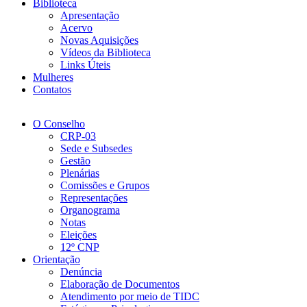
Biblioteca
Apresentação
Acervo
Novas Aquisições
Vídeos da Biblioteca
Links Úteis
Mulheres
Contatos
O Conselho
CRP-03
Sede e Subsedes
Gestão
Plenárias
Comissões e Grupos
Representações
Organograma
Notas
Eleições
12º CNP
Orientação
Denúncia
Elaboração de Documentos
Atendimento por meio de TIDC