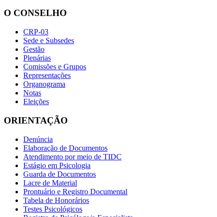
O CONSELHO
CRP-03
Sede e Subsedes
Gestão
Plenárias
Comissões e Grupos
Representações
Organograma
Notas
Eleições
ORIENTAÇÃO
Denúncia
Elaboração de Documentos
Atendimento por meio de TIDC
Estágio em Psicologia
Guarda de Documentos
Lacre de Material
Prontuário e Registro Documental
Tabela de Honorários
Testes Psicológicos