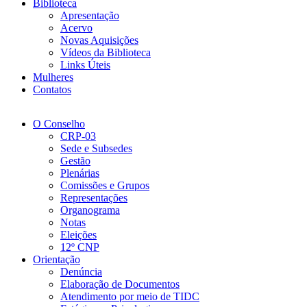
Biblioteca
Apresentação
Acervo
Novas Aquisições
Vídeos da Biblioteca
Links Úteis
Mulheres
Contatos
O Conselho
CRP-03
Sede e Subsedes
Gestão
Plenárias
Comissões e Grupos
Representações
Organograma
Notas
Eleições
12º CNP
Orientação
Denúncia
Elaboração de Documentos
Atendimento por meio de TIDC