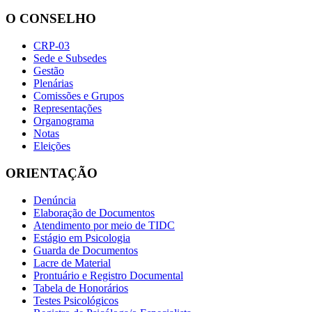
O CONSELHO
CRP-03
Sede e Subsedes
Gestão
Plenárias
Comissões e Grupos
Representações
Organograma
Notas
Eleições
ORIENTAÇÃO
Denúncia
Elaboração de Documentos
Atendimento por meio de TIDC
Estágio em Psicologia
Guarda de Documentos
Lacre de Material
Prontuário e Registro Documental
Tabela de Honorários
Testes Psicológicos