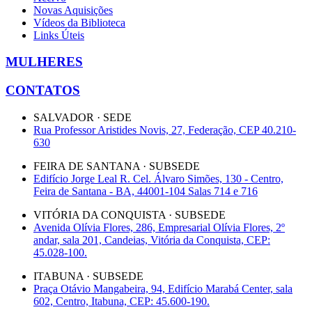
Novas Aquisições
Vídeos da Biblioteca
Links Úteis
MULHERES
CONTATOS
SALVADOR · SEDE
Rua Professor Aristides Novis, 27, Federação, CEP 40.210-
630
FEIRA DE SANTANA · SUBSEDE
Edifício Jorge Leal R. Cel. Álvaro Simões, 130 - Centro,
Feira de Santana - BA, 44001-104 Salas 714 e 716
VITÓRIA DA CONQUISTA · SUBSEDE
Avenida Olívia Flores, 286, Empresarial Olívia Flores, 2º
andar, sala 201, Candeias, Vitória da Conquista, CEP:
45.028-100.
ITABUNA · SUBSEDE
Praça Otávio Mangabeira, 94, Edifício Marabá Center, sala
602, Centro, Itabuna, CEP: 45.600-190.