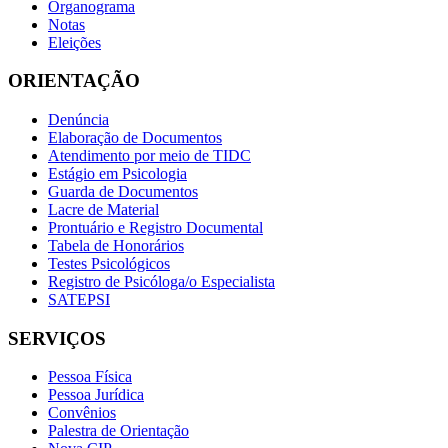
Organograma
Notas
Eleições
ORIENTAÇÃO
Denúncia
Elaboração de Documentos
Atendimento por meio de TIDC
Estágio em Psicologia
Guarda de Documentos
Lacre de Material
Prontuário e Registro Documental
Tabela de Honorários
Testes Psicológicos
Registro de Psicóloga/o Especialista
SATEPSI
SERVIÇOS
Pessoa Física
Pessoa Jurídica
Convênios
Palestra de Orientação