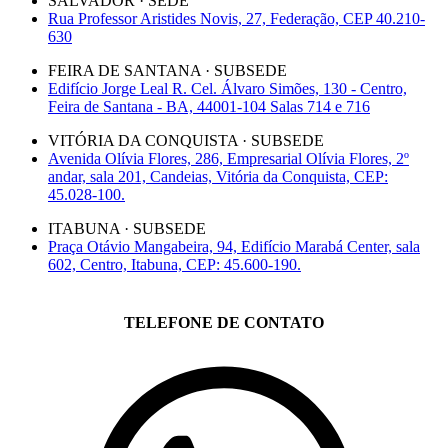
SALVADOR · SEDE
Rua Professor Aristides Novis, 27, Federação, CEP 40.210-
630
FEIRA DE SANTANA · SUBSEDE
Edifício Jorge Leal R. Cel. Álvaro Simões, 130 - Centro,
Feira de Santana - BA, 44001-104 Salas 714 e 716
VITÓRIA DA CONQUISTA · SUBSEDE
Avenida Olívia Flores, 286, Empresarial Olívia Flores, 2º
andar, sala 201, Candeias, Vitória da Conquista, CEP:
45.028-100.
ITABUNA · SUBSEDE
Praça Otávio Mangabeira, 94, Edifício Marabá Center, sala
602, Centro, Itabuna, CEP: 45.600-190.
TELEFONE DE CONTATO