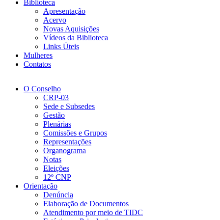
Biblioteca
Apresentação
Acervo
Novas Aquisições
Vídeos da Biblioteca
Links Úteis
Mulheres
Contatos
O Conselho
CRP-03
Sede e Subsedes
Gestão
Plenárias
Comissões e Grupos
Representações
Organograma
Notas
Eleições
12º CNP
Orientação
Denúncia
Elaboração de Documentos
Atendimento por meio de TIDC