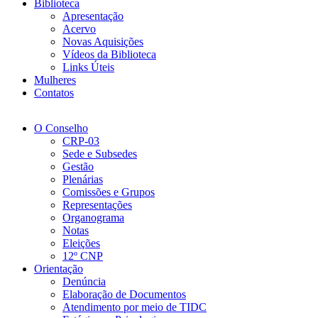
Biblioteca
Apresentação
Acervo
Novas Aquisições
Vídeos da Biblioteca
Links Úteis
Mulheres
Contatos
O Conselho
CRP-03
Sede e Subsedes
Gestão
Plenárias
Comissões e Grupos
Representações
Organograma
Notas
Eleições
12º CNP
Orientação
Denúncia
Elaboração de Documentos
Atendimento por meio de TIDC