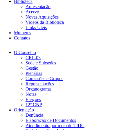
Biblioteca
Apresentação
Acervo
Novas Aquisições
Vídeos da Biblioteca
Links Úteis
Mulheres
Contatos
O Conselho
CRP-03
Sede e Subsedes
Gestão
Plenárias
Comissões e Grupos
Representações
Organograma
Notas
Eleições
12º CNP
Orientação
Denúncia
Elaboração de Documentos
Atendimento por meio de TIDC