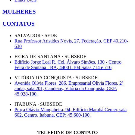
MULHERES
CONTATOS
SALVADOR · SEDE
Rua Professor Aristides Novis, 27, Federação, CEP 40.210-
630
FEIRA DE SANTANA · SUBSEDE
Edifício Jorge Leal R. Cel. Álvaro Simões, 130 - Centro,
Feira de Santana - BA, 44001-104 Salas 714 e 716
VITÓRIA DA CONQUISTA · SUBSEDE
Avenida Olívia Flores, 286, Empresarial Olívia Flores, 2º
andar, sala 201, Candeias, Vitória da Conquista, CEP:
45.028-100.
ITABUNA · SUBSEDE
Praça Otávio Mangabeira, 94, Edifício Marabá Center, sala
602, Centro, Itabuna, CEP: 45.600-190.
TELEFONE DE CONTATO