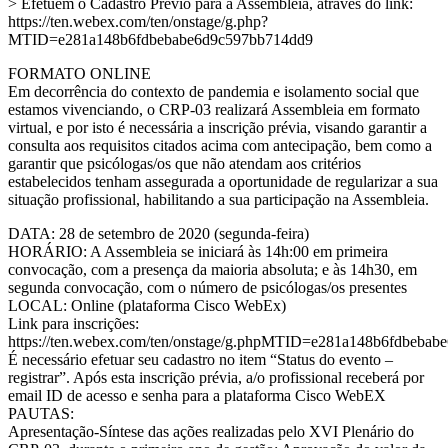
> Efetuem o Cadastro Prévio para a Assembleia, através do link:
https://ten.webex.com/ten/onstage/g.php?
MTID=e281a148b6fdbebabe6d9c597bb714dd9
FORMATO ONLINE
Em decorrência do contexto de pandemia e isolamento social que
estamos vivenciando, o CRP-03 realizará Assembleia em formato
virtual, e por isto é necessária a inscrição prévia, visando garantir a
consulta aos requisitos citados acima com antecipação, bem como a
garantir que psicólogas/os que não atendam aos critérios
estabelecidos tenham assegurada a oportunidade de regularizar a sua
situação profissional, habilitando a sua participação na Assembleia.
DATA: 28 de setembro de 2020 (segunda-feira)
HORÁRIO: A Assembleia se iniciará às 14h:00 em primeira
convocação, com a presença da maioria absoluta; e às 14h30, em
segunda convocação, com o número de psicólogas/os presentes
LOCAL: Online (plataforma Cisco WebEx)
Link para inscrições:
https://ten.webex.com/ten/onstage/g.phpMTID=e281a148b6fdbeba
É necessário efetuar seu cadastro no item “Status do evento –
registrar”. Após esta inscrição prévia, a/o profissional receberá por
email ID de acesso e senha para a plataforma Cisco WebEX
PAUTAS:
Apresentação-Síntese das ações realizadas pelo XVI Plenário do