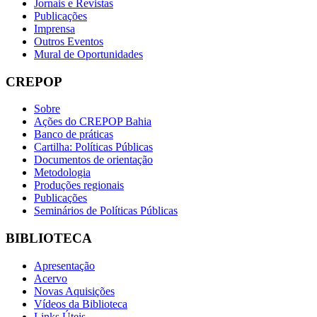
Jornais e Revistas
Publicações
Imprensa
Outros Eventos
Mural de Oportunidades
CREPOP
Sobre
Ações do CREPOP Bahia
Banco de práticas
Cartilha: Políticas Públicas
Documentos de orientação
Metodologia
Produções regionais
Publicações
Seminários de Políticas Públicas
BIBLIOTECA
Apresentação
Acervo
Novas Aquisições
Vídeos da Biblioteca
Links Úteis