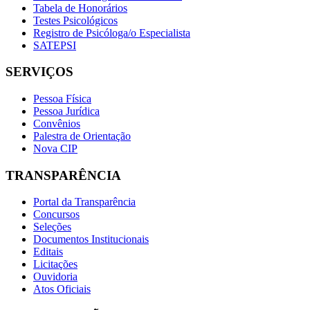
Tabela de Honorários
Testes Psicológicos
Registro de Psicóloga/o Especialista
SATEPSI
SERVIÇOS
Pessoa Física
Pessoa Jurídica
Convênios
Palestra de Orientação
Nova CIP
TRANSPARÊNCIA
Portal da Transparência
Concursos
Seleções
Documentos Institucionais
Editais
Licitações
Ouvidoria
Atos Oficiais