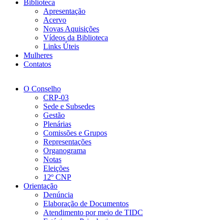
Biblioteca
Apresentação
Acervo
Novas Aquisições
Vídeos da Biblioteca
Links Úteis
Mulheres
Contatos
O Conselho
CRP-03
Sede e Subsedes
Gestão
Plenárias
Comissões e Grupos
Representações
Organograma
Notas
Eleições
12º CNP
Orientação
Denúncia
Elaboração de Documentos
Atendimento por meio de TIDC