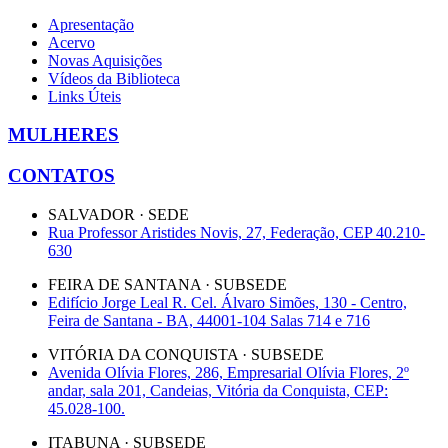
Apresentação
Acervo
Novas Aquisições
Vídeos da Biblioteca
Links Úteis
MULHERES
CONTATOS
SALVADOR · SEDE
Rua Professor Aristides Novis, 27, Federação, CEP 40.210-
630
FEIRA DE SANTANA · SUBSEDE
Edifício Jorge Leal R. Cel. Álvaro Simões, 130 - Centro,
Feira de Santana - BA, 44001-104 Salas 714 e 716
VITÓRIA DA CONQUISTA · SUBSEDE
Avenida Olívia Flores, 286, Empresarial Olívia Flores, 2º
andar, sala 201, Candeias, Vitória da Conquista, CEP:
45.028-100.
ITABUNA · SUBSEDE